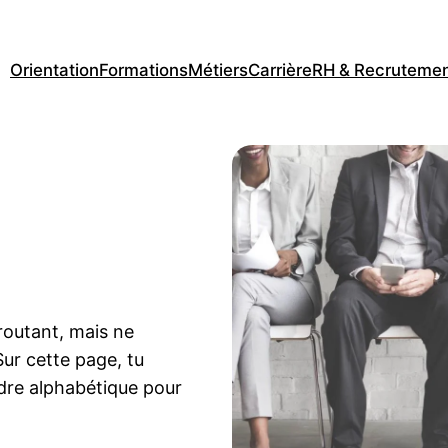
Orientation
Formations
Métiers
Carrière
RH & Recruteme
routant, mais ne
Sur cette page, tu
rdre alphabétique pour