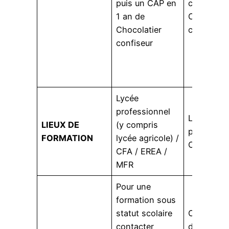
puis un CAP en
coiffure p
1 an de
Coiffure 
Chocolatier
couleur
confiseur
Lycée
professionnel
Lycée
LIEUX DE
(y compris
profession
FORMATION
lycée agricole) /
CFA
CFA / EREA /
MFR
Pour une
formation sous
statut scolaire
Contacter
contacter
directeme