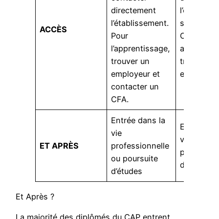
directement
l’établiss
l’établissement.
scolaire. P
ACCÈS
Pour
CFA, vous
l’apprentissage,
au préalab
trouver un
trouver u
employeur et
entreprise
contacter un
CFA.
Entrée dans la
Entrée dan
vie
vie active
ET APRÈS
professionnelle
poursuite
ou poursuite
d’études
d’études
Et Après ?
La majorité des diplômés du CAP entrent