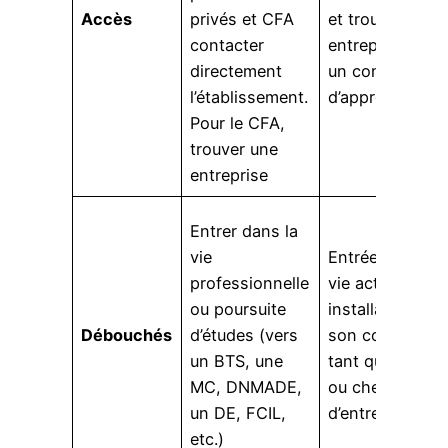
Accès
privés et CFA
et trouver une
contacter
entreprise pour
directement
un contrat
l’établissement.
d’apprentissag
Pour le CFA,
trouver une
entreprise
Entrer dans la
vie
Entrée dans la
professionnelle
vie active,
ou poursuite
installation à
Débouchés
d’études (vers
son compte en
un BTS, une
tant qu’artisan
MC, DNMADE,
ou chef
un DE, FCIL,
d’entreprise
etc.)