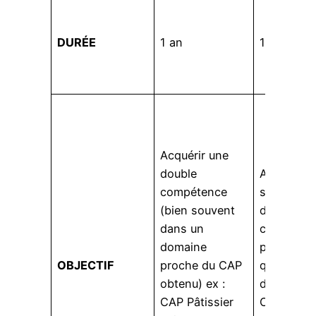
DURÉE
1 an
1 an
Acquérir une
double
Acquérir 
compétence
spécialisa
(bien souvent
dans le 
dans un
champ
domaine
professio
OBJECTIF
proche du CAP
que le di
obtenu) ex :
déjà obten
CAP Pâtissier
CAP Métie