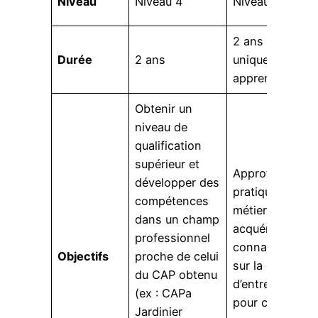
Niveau
Niveau 4
Niveau 4
2 ans
Durée
2 ans
uniquement pa
apprentissage
Obtenir un
niveau de
qualification
supérieur et
Approfondir la
développer des
pratique d’un
compétences
métier et
dans un champ
acquérir des
professionnel
connaissances
Objectifs
proche de celui
sur la gestion
du CAP obtenu
d’entreprise
(ex : CAPa
pour créer sa
Jardinier