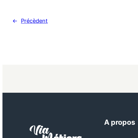
←
Précèdent
A propos