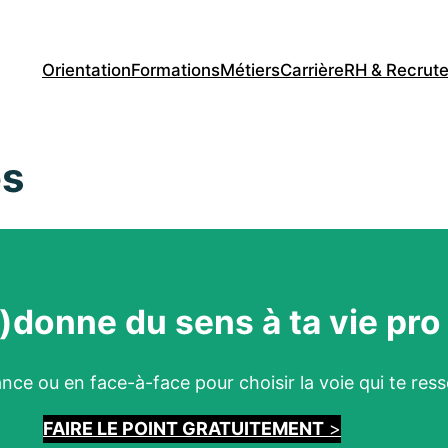
Orientation
Formations
Métiers
Carrière
RH & Recrut
es
)donne du sens à ta vie pro
nce ou en face-à-face pour choisir la voie qui te res
FAIRE LE POINT GRATUITEMENT
>