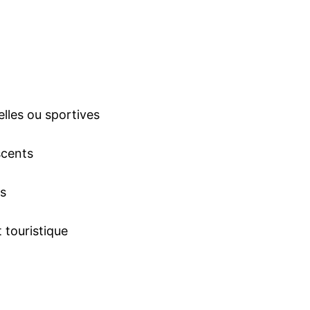
lles ou sportives
scents
rs
 touristique