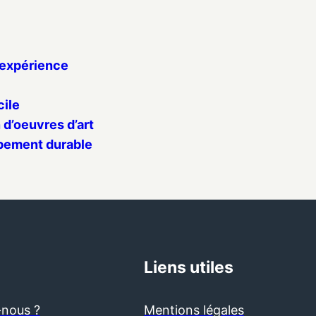
 expérience
cile
 d’oeuvres d’art
ppement durable
Liens utiles
nous ?
Mentions légales