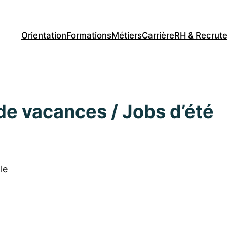
Orientation
Formations
Métiers
Carrière
RH & Recrut
de vacances / Jobs d’été
le