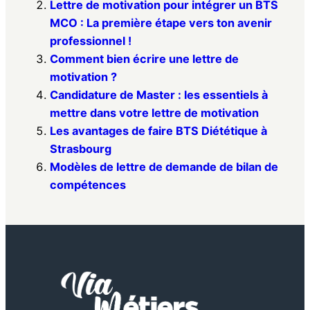
Lettre de motivation pour intégrer un BTS
MCO : La première étape vers ton avenir
professionnel !
Comment bien écrire une lettre de
motivation ?
Candidature de Master : les essentiels à
mettre dans votre lettre de motivation
Les avantages de faire BTS Diététique à
Strasbourg
Modèles de lettre de demande de bilan de
compétences