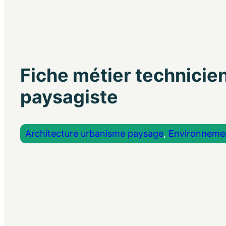
Fiche métier technicie
paysagiste
Architecture urbanisme paysage
, 
Environneme