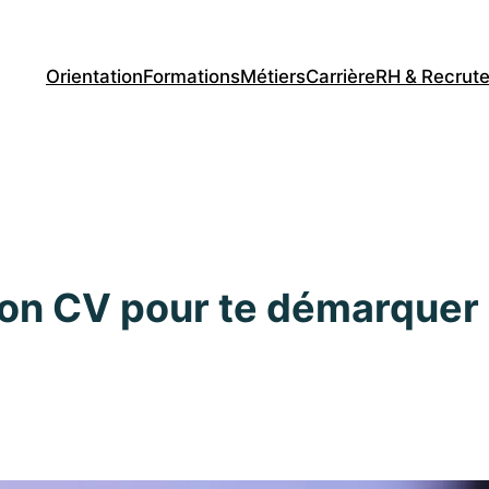
Orientation
Formations
Métiers
Carrière
RH & Recrut
on CV pour te démarquer