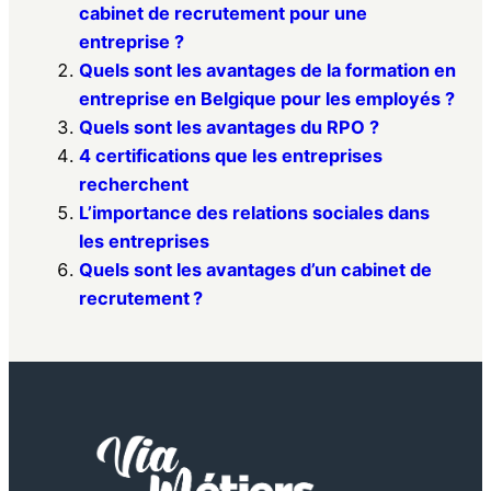
cabinet de recrutement pour une
entreprise ?
Quels sont les avantages de la formation en
entreprise en Belgique pour les employés ?
Quels sont les avantages du RPO ?
4 certifications que les entreprises
recherchent
L’importance des relations sociales dans
les entreprises
Quels sont les avantages d’un cabinet de
recrutement ?