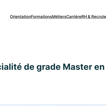
Orientation
Formations
Métiers
Carrière
RH & Recrut
alité de grade Master en 