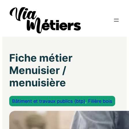
Fiche métier
Menuisier /
menuisière
Bâtiment et travaux publics (btp)
, 
Filière bois