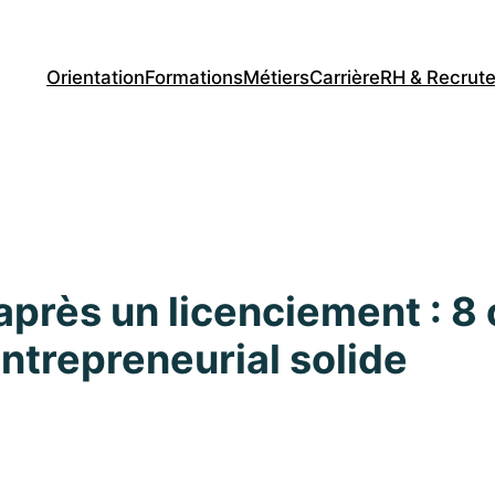
Orientation
Formations
Métiers
Carrière
RH & Recrut
après un licenciement : 8
entrepreneurial solide