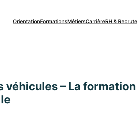
Orientation
Formations
Métiers
Carrière
RH & Recrut
véhicules – La formation
le