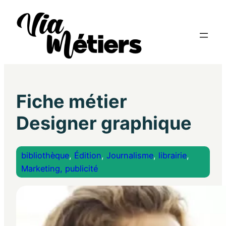
Fiche métier
Designer graphique
bibliothèque
, 
Édition
, 
Journalisme
, 
librairie
, 
Marketing, publicité