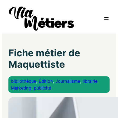
Fiche métier de
Maquettiste
bibliothèque
, 
Édition
, 
Journalisme
, 
librairie
, 
Marketing, publicité