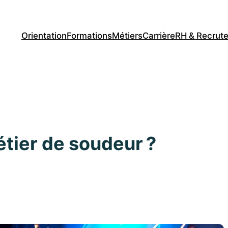
Orientation
Formations
Métiers
Carrière
RH & Recrut
étier de soudeur ?