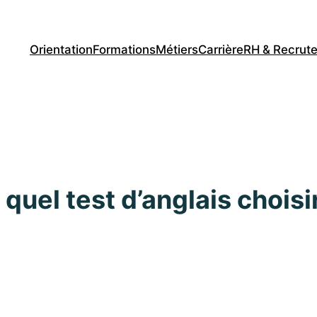
Orientation
Formations
Métiers
Carrière
RH & Recrut
 quel test d’anglais chois