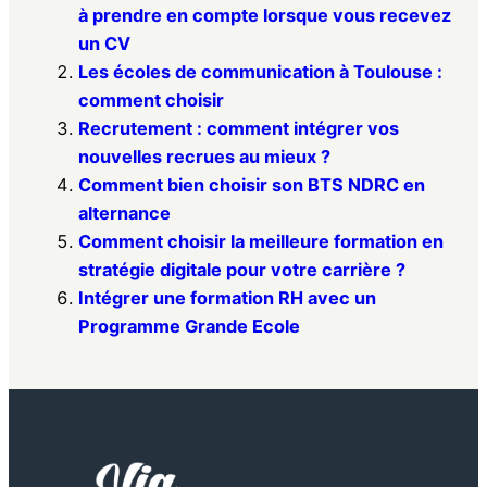
à prendre en compte lorsque vous recevez
un CV
Les écoles de communication à Toulouse :
comment choisir
Recrutement : comment intégrer vos
nouvelles recrues au mieux ?
Comment bien choisir son BTS NDRC en
alternance
Comment choisir la meilleure formation en
stratégie digitale pour votre carrière ?
Intégrer une formation RH avec un
Programme Grande Ecole