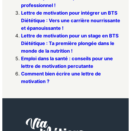
professionnel !
Lettre de motivation pour intégrer un BTS
Diététique : Vers une carrière nourrissante
et épanouissante !
Lettre de motivation pour un stage en BTS
Diététique : Ta première plongée dans le
monde de la nutrition !
Emploi dans la santé : conseils pour une
lettre de motivation percutante
Comment bien écrire une lettre de
motivation ?