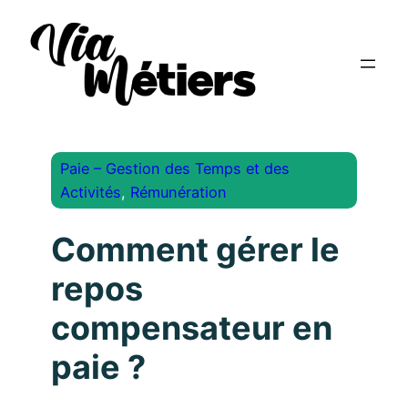
Paie – Gestion des Temps et des
Activités
, 
Rémunération
Comment gérer le
repos
compensateur en
paie ?