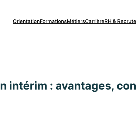
Orientation
Formations
Métiers
Carrière
RH & Recrut
n intérim : avantages, con