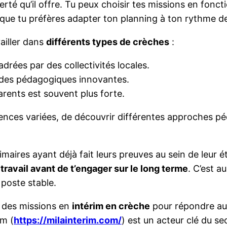
iberté qu’il offre. Tu peux choisir tes missions en fonct
que tu préfères adapter ton planning à ton rythme de v
vailler dans
différents types de crèches
:
rées par des collectivités locales.
odes pédagogiques innovantes.
arents est souvent plus forte.
ences variées, de découvrir différentes approches pé
aires ayant déjà fait leurs preuves au sein de leur 
ravail avant de t’engager sur le long terme
. C’est 
 poste stable.
 des missions en
intérim en crèche
pour répondre aux
im (
https://milainterim.com/
) est un acteur clé du sec