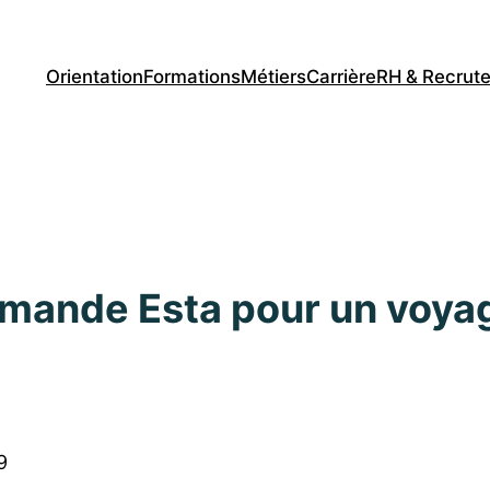
Orientation
Formations
Métiers
Carrière
RH & Recrut
emande Esta pour un voyag
9