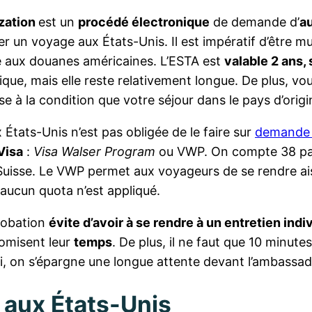
ization
est un
procédé électronique
de demande d’
a
tuer un voyage aux États-Unis. Il est impératif d’être 
lé aux douanes américaines. L’ESTA est
valable 2 ans,
lassique, mais elle reste relativement longue. De plus,
ise à la condition que votre séjour dans le pays d’orig
 États-Unis n’est pas obligée de le faire sur
demande
Visa
:
Visa Walser Program
ou VWP. On compte 38 pay
 la Suisse. Le VWP permet aux voyageurs de se rendre a
 aucun quota n’est appliqué.
probation
évite d’avoir à se rendre à un entretien indi
omisent leur
temps
. De plus, il ne faut que 10 minutes 
si, on s’épargne une longue attente devant l’ambassad
n aux États-Unis