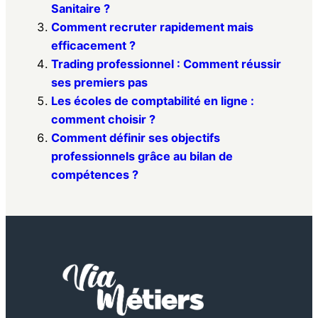
Sanitaire ?
Comment recruter rapidement mais
efficacement ?
Trading professionnel : Comment réussir
ses premiers pas
Les écoles de comptabilité en ligne :
comment choisir ?
Comment définir ses objectifs
professionnels grâce au bilan de
compétences ?