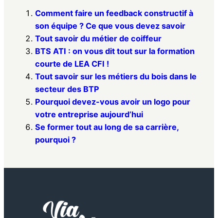
Comment faire un feedback constructif à
son équipe ? Ce que vous devez savoir
Tout savoir du métier de coiffeur
BTS ATI : on vous dit tout sur la formation
courte de LEA CFI !
Tout savoir sur les métiers du bois dans le
secteur des BTP
Pourquoi devez-vous avoir un logo pour
votre entreprise aujourd’hui
Se former tout au long de sa carrière,
pourquoi ?